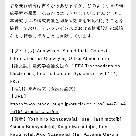
する先行研究は古くからありますが、どのような音の構
成要素が原因であるかははっきりしていませんでした。
本研究は音の構成要素と印象や効果を対応付けることを
提案しており、テレプレゼンスにおける情報設計の議論
をより精緻に行うことに貢献しています。
【タイトル】Analysis of Sound Field Context
Information for Conveying Office Atmosphere
【論文誌】電気学会論文誌Ｃ（IEEJ Transactions on
Electronics, Information and Systems）, Vol.144,
No.7
【種別】原著論文（査読付論文）
【URL】
https://www.jstage.jst.go.jp/article/ieejeiss/144/7/144
_615/_article/-char/en
【著者】Yoshihiro Konagaya[a]
, Issei Hashimoto
[b]
,
Akihito Kobayashi
[b]
, Keigo Iwamoto
[b]
, Kent
Nagumo
[a]
, Akio Nozawa
[a]
（[a] :Aoyama Gakuin