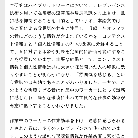
本研究はハイブリッドワークにおいて、テレプレゼンス
技術を用いて在宅者の連帯感や帰属意識を向上させ、孤
独感を抑制することを目的としています。本論文では、
特に音による雰囲気の共有に注目し、収録したオフィス
の音にどのような情報が含まれているかを「コンテクス
ト情報」と「個人性情報」の2つの要素に分解すること
で、音に対する印象や効果を定量的に評価可能にするこ
とを提案しています。主要な結果として、コンテクスト
情報と個人性情報は共に大きいほど聞いた人の印象に残
りやすいことが明らかになり、「雰囲気を感じる」とい
う意味では有効であることがわかりました。一方で、こ
のような明瞭すぎる音は作業中のワーカーにとって迷惑
に感じられ、静かな環境に比べて主観的な仕事の効率が
有意に低下することがわかりました。
作業中のワーカーの作業効率を下げ、迷惑に感じられる
とされた音は、多くのテレプレゼンスで使われていま
す。このような過剰な視聴覚情報が作業妨害に繋がると