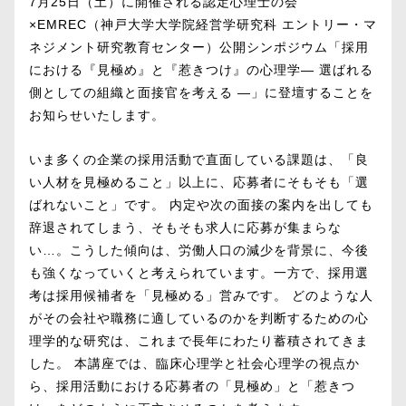
7月25日（土）に開催される認定心理士の会
×EMREC（神戸大学大学院経営学研究科 エントリー・マ
ネジメント研究教育センター）公開シンポジウム「採用
における『見極め』と『惹きつけ』の心理学― 選ばれる
側としての組織と面接官を考える ―」に登壇することを
お知らせいたします。
いま多くの企業の採用活動で直面している課題は、「良
い人材を見極めること」以上に、応募者にそもそも「選
ばれないこと」です。 内定や次の面接の案内を出しても
辞退されてしまう、そもそも求人に応募が集まらな
い…。こうした傾向は、労働人口の減少を背景に、今後
も強くなっていくと考えられています。一方で、採用選
考は採用候補者を「見極める」営みです。 どのような人
がその会社や職務に適しているのかを判断するための心
理学的な研究は、これまで長年にわたり蓄積されてきま
した。 本講座では、臨床心理学と社会心理学の視点か
ら、採用活動における応募者の「見極め」と「惹きつ