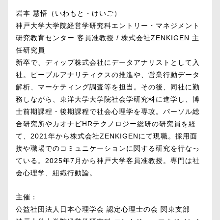
岩本 慧悟（いわもと・けいご）
神戸大学大学院経営学研究科エントリー・マネジメント
研究教育センター 客員准教授 / 株式会社ZENKIGEN 主
任研究員
新卒で、ディップ株式会社にデータアナリストとして入
社。ピープルアナリティクスの推進や、営業行動データ
解析、マーケティング調査等を担当。その後、同社に勤
務しながら、東洋大学大学院社会学研究科に進学し、博
士前期課程・後期課程で社会心理学を専攻。パーソル総
合研究所やカオナビHRテクノロジー総研の研究員を経
て、2021年から株式会社ZENKIGENにて現職。採用面
接や職場でのコミュニケーションに関する研究を行なっ
ている。2025年7月から神戸大学客員准教授。専門は社
会心理学、組織行動論。
主催：
公益社団法人日本心理学会 認定心理士の会 関東支部