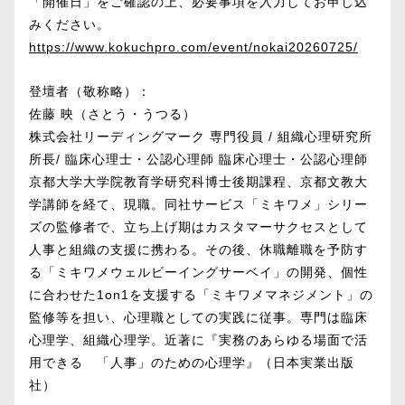
「開催日」をご確認の上、必要事項を入力してお申し込
みください。
https://www.kokuchpro.com/event/nokai20260725/
登壇者（敬称略）：
佐藤 映（さとう・うつる）
株式会社リーディングマーク 専門役員 / 組織心理研究所
所長/ 臨床心理士・公認心理師 臨床心理士・公認心理師
京都大学大学院教育学研究科博士後期課程、京都文教大
学講師を経て、現職。同社サービス「ミキワメ」シリー
ズの監修者で、立ち上げ期はカスタマーサクセスとして
人事と組織の支援に携わる。その後、休職離職を予防す
る「ミキワメウェルビーイングサーベイ」の開発、個性
に合わせた1on1を支援する「ミキワメマネジメント」の
監修等を担い、心理職としての実践に従事。専門は臨床
心理学、組織心理学。近著に『実務のあらゆる場面で活
用できる 「人事」のための心理学』（日本実業出版
社）